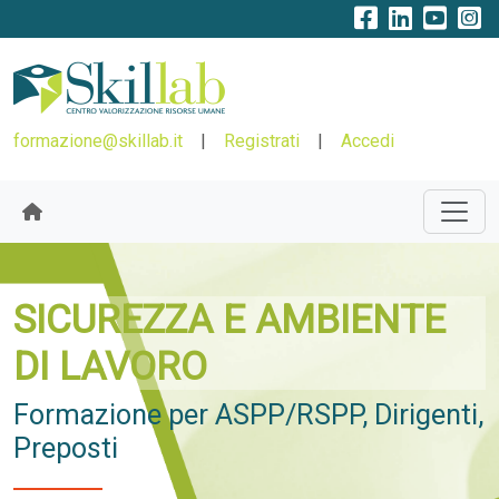
formazione@skillab.it
|
Registrati
|
Accedi
SICUREZZA E AMBIENTE
DI LAVORO
Formazione per ASPP/RSPP, Dirigenti,
Preposti