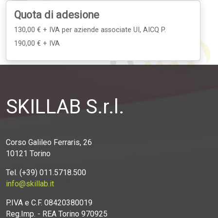
Quota di adesione
130,00 € + IVA
per aziende associate UI, AICQ P.
190,00 € + IVA
SKILLAB S.r.l.
Corso Galileo Ferraris, 26
10121 Torino
Tel. (+39) 011.5718.500
info@skillab.it
P.IVA e C.F. 08420380019
Reg.Imp. - REA Torino 970925