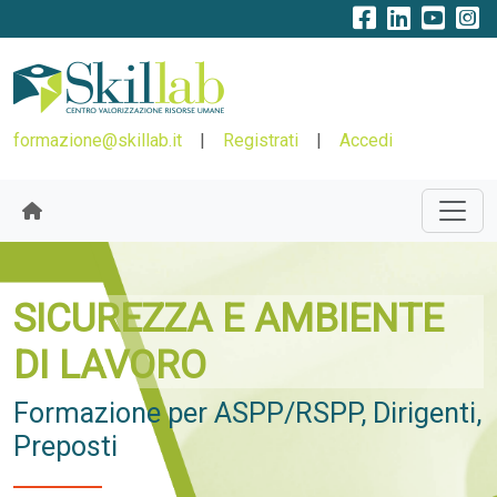
formazione@skillab.it
|
Registrati
|
Accedi
SICUREZZA E AMBIENTE
DI LAVORO
Formazione per ASPP/RSPP, Dirigenti,
Preposti